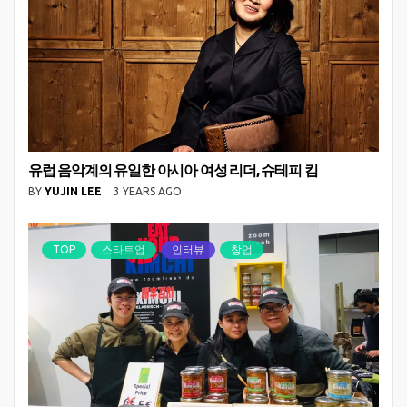
유럽 음악계의 유일한 아시아 여성 리더, 슈테피 킴
BY
YUJIN LEE
3 YEARS AGO
TOP
스타트업
인터뷰
창업