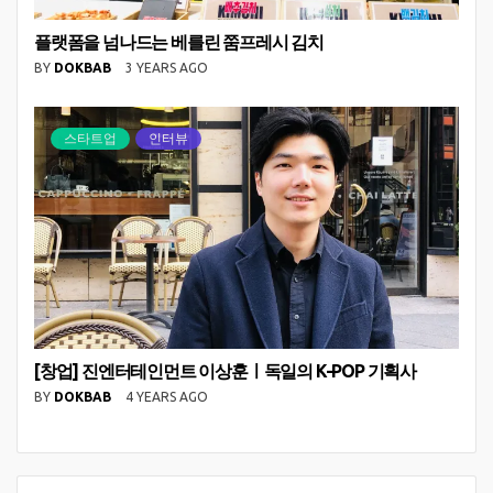
플랫폼을 넘나드는 베를린 쭘프레시 김치
BY
DOKBAB
3 YEARS AGO
스타트업
인터뷰
[창업] 진엔터테인먼트 이상훈ㅣ독일의 K-POP 기획사
BY
DOKBAB
4 YEARS AGO