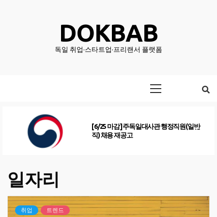
Skip
to
DOKBAB
content
독일 취업·스타트업·프리랜서 플랫폼
Primary
Menu
[6/25 마감] 주독일대사관 행정직원(일반
직) 채용 재공고
일자리
취업
트렌드