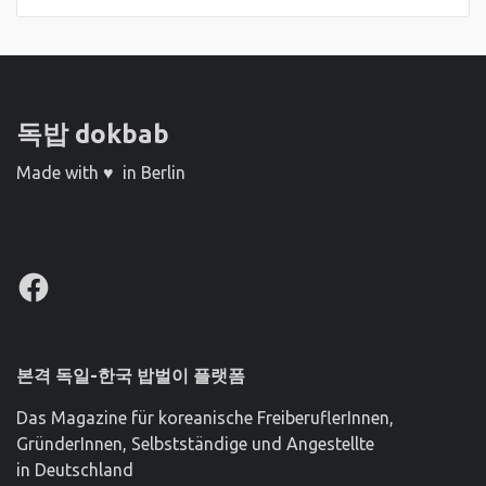
독밥 dokbab
Made with ♥ in Berlin
Facebook
본격 독일-한국 밥벌이 플랫폼
Das Magazine für koreanische FreiberuflerInnen,
GründerInnen, Selbstständige und Angestellte
in Deutschland