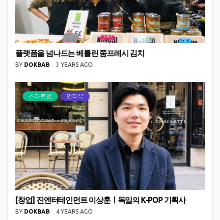
플랫폼을 넘나드는 베를린 쭘프레시 김치
BY
DOKBAB
3 YEARS AGO
스타트업
인터뷰
[창업] 진엔터테인먼트 이상훈ㅣ독일의 K-POP 기획사
BY
DOKBAB
4 YEARS AGO