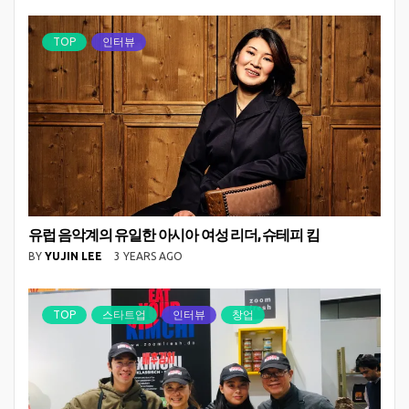
TOP
인터뷰
유럽 음악계의 유일한 아시아 여성 리더, 슈테피 킴
BY
YUJIN LEE
3 YEARS AGO
TOP
스타트업
인터뷰
창업