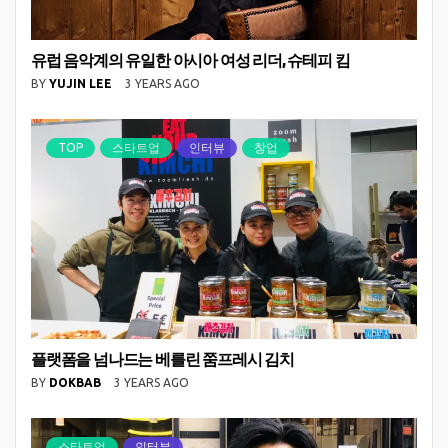
유럽 음악계의 유일한 아시아 여성 리더, 슈테피 킴
BY
YUJIN LEE
3 YEARS AGO
TOP
스타트업
인터뷰
창업
플랫폼을 넘나드는 베를린 쭘프레시 김치
BY
DOKBAB
3 YEARS AGO
스타트업
인터뷰