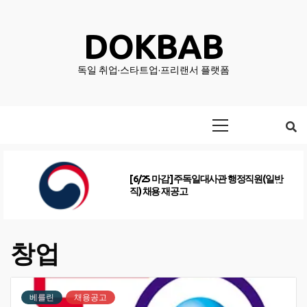
Skip
to
DOKBAB
content
독일 취업·스타트업·프리랜서 플랫폼
Primary
Menu
[6/25 마감] 주독일대사관 행정직원(일반
직) 채용 재공고
창업
베를린
채용공고