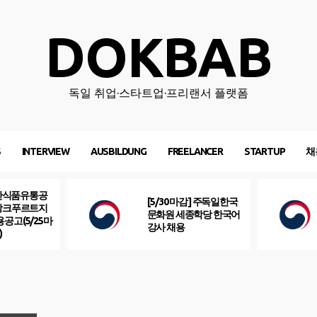
DOKBAB
독일 취업·스타트업·프리랜서 플랫폼
S
INTERVIEW
AUSBILDUNG
FREELANCER
STARTUP
채
산식품유통공
[5/30 마감] 주독일한국
프랑크푸르트지
문화원 세종학당 한국어
용공고(5/25마
강사 채용
)