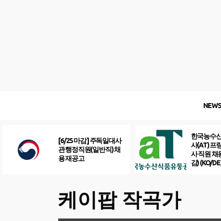
Skip
to
content
NEW
한국농수
[6/25 마감] 주독일대사
사(AT) 
관 행정직원(일반직) 채
사 직원 채
용 재공고
감) (KO/DE
케이팝 작곡가