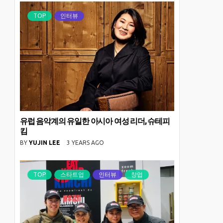
TOP
인터뷰
유럽 음악계의 유일한 아시아 여성 리더, 슈테피
킴
BY
YUJIN LEE
3 YEARS AGO
TOP
스타트업
인터뷰
창업