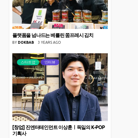
플랫폼을 넘나드는 베를린 쭘프레시 김치
BY
DOKBAB
3 YEARS AGO
스타트업
인터뷰
[창업] 진엔터테인먼트 이상훈ㅣ독일의 K-POP
기획사