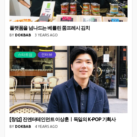
플랫폼을 넘나드는 베를린 쭘프레시 김치
BY
DOKBAB
3 YEARS AGO
스타트업
인터뷰
[창업] 진엔터테인먼트 이상훈ㅣ독일의 K-POP 기획사
BY
DOKBAB
4 YEARS AGO