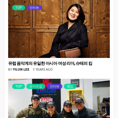
TOP
인터뷰
유럽 음악계의 유일한 아시아 여성 리더, 슈테피 킴
BY
YUJIN LEE
3 YEARS AGO
TOP
스타트업
인터뷰
창업