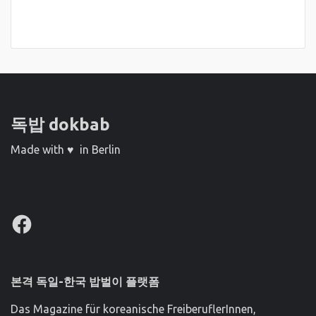
독밥 dokbab
Made with ♥ in Berlin
Facebook
본격 독일-한국 밥벌이 플랫폼
Das Magazine für koreanische FreiberuflerInnen,