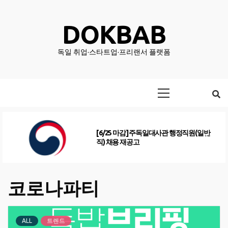
Skip
to
DOKBAB
content
독일 취업·스타트업·프리랜서 플랫폼
Primary
Menu
[6/25 마감] 주독일대사관 행정직원(일반
직) 채용 재공고
코로나파티
ALL
트렌드