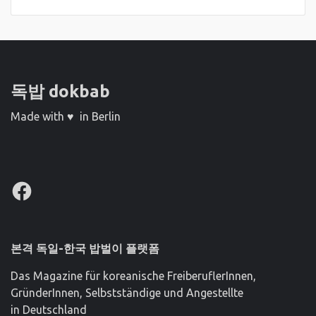
독밥 dokbab
Made with ♥ in Berlin
Facebook
본격 독일-한국 밥벌이 플랫폼
Das Magazine für koreanische FreiberuflerInnen,
GründerInnen, Selbstständige und Angestellte
in Deutschland