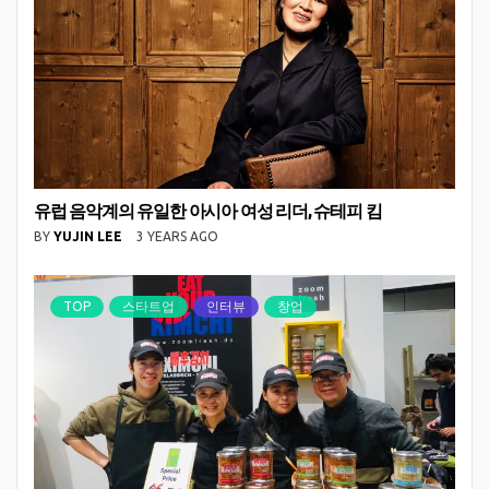
유럽 음악계의 유일한 아시아 여성 리더, 슈테피 킴
BY
YUJIN LEE
3 YEARS AGO
TOP
스타트업
인터뷰
창업