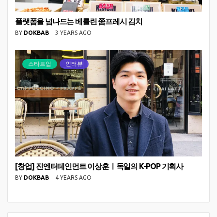
플랫폼을 넘나드는 베를린 쭘프레시 김치
BY
DOKBAB
3 YEARS AGO
스타트업
인터뷰
[창업] 진엔터테인먼트 이상훈ㅣ독일의 K-POP 기획사
BY
DOKBAB
4 YEARS AGO