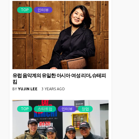
TOP
인터뷰
유럽 음악계의 유일한 아시아 여성 리더, 슈테피
킴
BY
YUJIN LEE
3 YEARS AGO
TOP
스타트업
인터뷰
창업