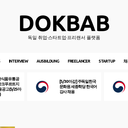
DOKBAB
독일 취업·스타트업·프리랜서 플랫폼
S
INTERVIEW
AUSBILDUNG
FREELANCER
STARTUP
채
산식품유통공
[5/30 마감] 주독일한국
프랑크푸르트지
문화원 세종학당 한국어
용공고(5/25마
강사 채용
)