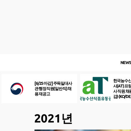
Skip
to
content
NEW
한국농수
[6/25 마감] 주독일대사
사(AT) 
관 행정직원(일반직) 채
사 직원 채
용 재공고
감) (KO/DE
2021년