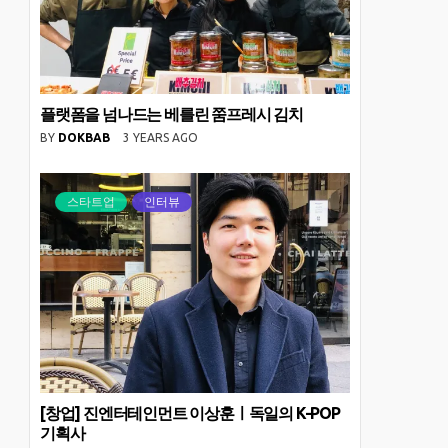
플랫폼을 넘나드는 베를린 쭘프레시 김치
BY
DOKBAB
3 YEARS AGO
스타트업
인터뷰
[창업] 진엔터테인먼트 이상훈ㅣ독일의 K-POP
기획사