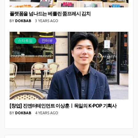
플랫폼을 넘나드는 베를린 쭘프레시 김치
BY
DOKBAB
3 YEARS AGO
스타트업
인터뷰
[창업] 진엔터테인먼트 이상훈ㅣ독일의 K-POP 기획사
BY
DOKBAB
4 YEARS AGO