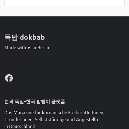
독밥 dokbab
Made with ♥ in Berlin
Facebook
본격 독일-한국 밥벌이 플랫폼
Das Magazine für koreanische FreiberuflerInnen,
GründerInnen, Selbstständige und Angestellte
in Deutschland