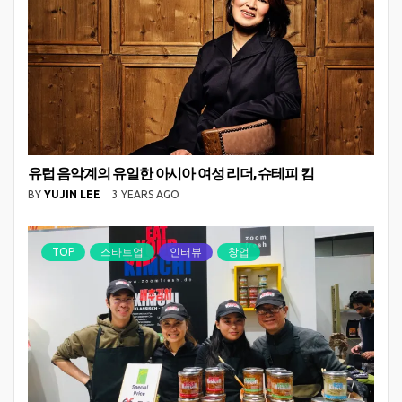
유럽 음악계의 유일한 아시아 여성 리더, 슈테피 킴
BY
YUJIN LEE
3 YEARS AGO
TOP
스타트업
인터뷰
창업