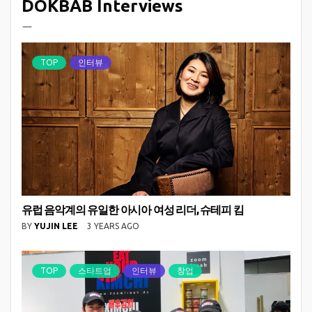
DOKBAB Interviews
ㅡ
TOP
인터뷰
유럽 음악계의 유일한 아시아 여성 리더, 슈테피 킴
BY
YUJIN LEE
3 YEARS AGO
TOP
스타트업
인터뷰
창업