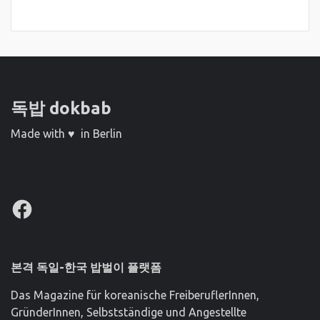
독밥 dokbab
Made with ♥ in Berlin
Facebook
본격 독일-한국 밥벌이 플랫폼
Das Magazine für koreanische FreiberuflerInnen,
GründerInnen, Selbstständige und Angestellte