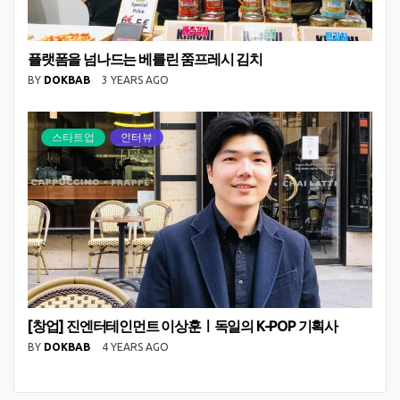
플랫폼을 넘나드는 베를린 쭘프레시 김치
BY
DOKBAB
3 YEARS AGO
스타트업
인터뷰
[창업] 진엔터테인먼트 이상훈ㅣ독일의 K-POP 기획사
BY
DOKBAB
4 YEARS AGO