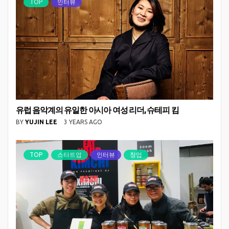
TOP
인터뷰
유럽 음악계의 유일한 아시아 여성 리더, 슈테피 킴
BY
YUJIN LEE
3 YEARS AGO
TOP
스타트업
인터뷰
창업