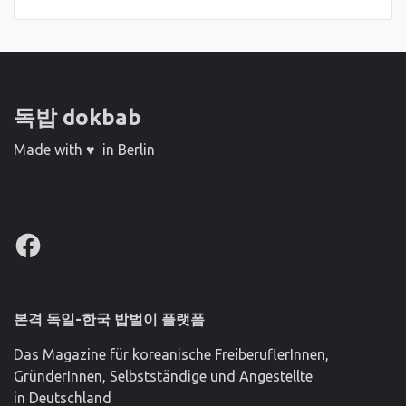
독밥 dokbab
Made with ♥ in Berlin
Facebook
본격 독일-한국 밥벌이 플랫폼
Das Magazine für koreanische FreiberuflerInnen,
GründerInnen, Selbstständige und Angestellte
in Deutschland