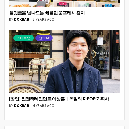
플랫폼을 넘나드는 베를린 쭘프레시 김치
BY
DOKBAB
3 YEARS AGO
스타트업
인터뷰
[창업] 진엔터테인먼트 이상훈ㅣ독일의 K-POP 기획사
BY
DOKBAB
4 YEARS AGO