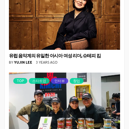
유럽 음악계의 유일한 아시아 여성 리더, 슈테피 킴
BY
YUJIN LEE
3 YEARS AGO
TOP
스타트업
인터뷰
창업