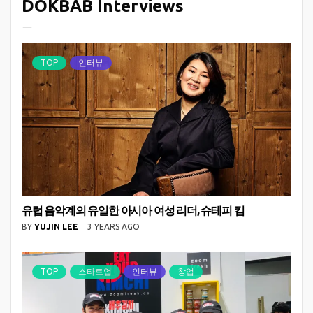
DOKBAB Interviews
ㅡ
TOP
인터뷰
유럽 음악계의 유일한 아시아 여성 리더, 슈테피 킴
BY
YUJIN LEE
3 YEARS AGO
TOP
스타트업
인터뷰
창업