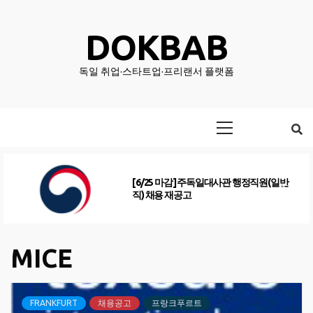
Skip
to
DOKBAB
content
독일 취업·스타트업·프리랜서 플랫폼
Primary
Menu
[6/25 마감] 주독일대사관 행정직원(일반
직) 채용 재공고
MICE
FRANKFURT
채용공고
프랑크푸르트