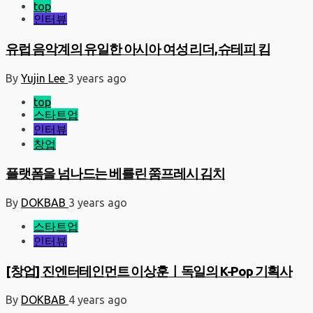
top
인터뷰
유럽 음악계의 유일한 아시아 여성 리더, 슈테피 킴
By
Yujin Lee
3 years ago
top
스타트업
인터뷰
창업
플랫폼을 넘나드는 베를린 쭘프레시 김치
By
DOKBAB
3 years ago
스타트업
인터뷰
[창업] 진엔터테인먼트 이상훈ㅣ독일의 K-Pop 기획사
By
DOKBAB
4 years ago