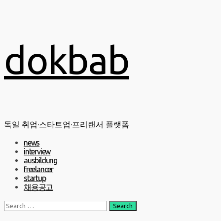
Skip
dokbab
to
content
독일 취업·스타트업·프리랜서 플랫폼
Primary
news
Menu
interview
ausbildung
freelancer
startup
채용공고
Search
for: