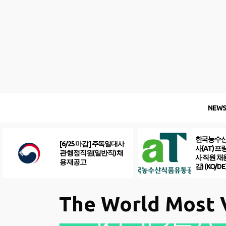
Skip
to
content
NEW
한국농수
[6/25 마감] 주독일대사
사(AT) 
관 행정직원(일반직) 채
사 직원 채
용 재공고
감) (KO/DE
The World Most 