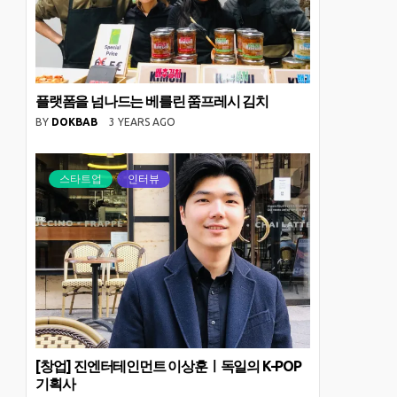
플랫폼을 넘나드는 베를린 쭘프레시 김치
BY
DOKBAB
3 YEARS AGO
스타트업
인터뷰
[창업] 진엔터테인먼트 이상훈ㅣ독일의 K-POP
기획사