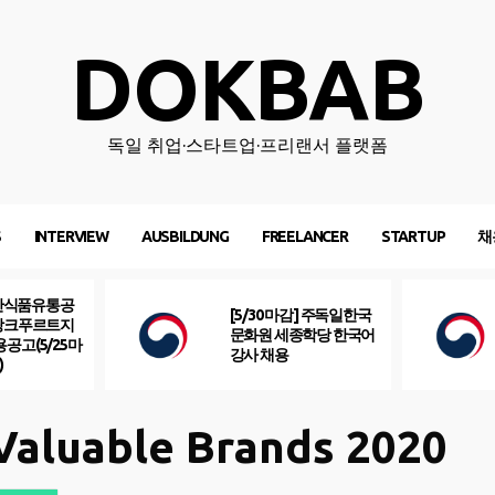
DOKBAB
독일 취업·스타트업·프리랜서 플랫폼
S
INTERVIEW
AUSBILDUNG
FREELANCER
STARTUP
채
산식품유통공
[5/30 마감] 주독일한국
프랑크푸르트지
문화원 세종학당 한국어
용공고(5/25마
강사 채용
)
Valuable Brands 2020