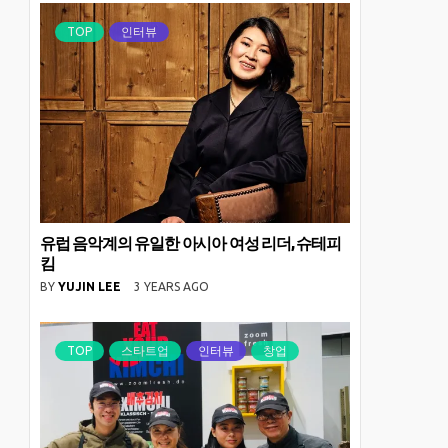
TOP
인터뷰
유럽 음악계의 유일한 아시아 여성 리더, 슈테피
킴
BY
YUJIN LEE
3 YEARS AGO
TOP
스타트업
인터뷰
창업