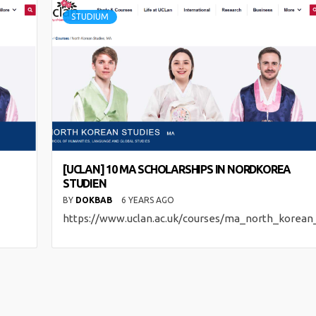
STUDIUM
[UCLAN] 10 MA SCHOLARSHIPS IN NORDKOREA
STUDIEN
BY
DOKBAB
6 YEARS AGO
https://www.uclan.ac.uk/courses/ma_north_korean