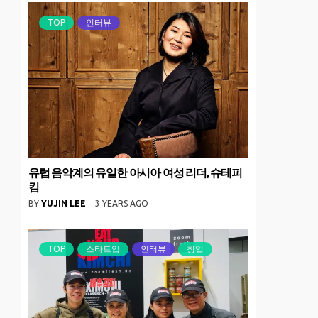
TOP
인터뷰
유럽 음악계의 유일한 아시아 여성 리더, 슈테피
킴
BY
YUJIN LEE
3 YEARS AGO
TOP
스타트업
인터뷰
창업