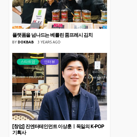
플랫폼을 넘나드는 베를린 쭘프레시 김치
BY
DOKBAB
3 YEARS AGO
스타트업
인터뷰
[창업] 진엔터테인먼트 이상훈ㅣ독일의 K-POP
기획사