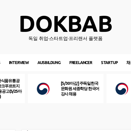
DOKBAB
독일 취업·스타트업·프리랜서 플랫폼
S
INTERVIEW
AUSBILDUNG
FREELANCER
STARTUP
채
산식품유통공
[5/30 마감] 주독일한국
프랑크푸르트지
문화원 세종학당 한국어
용공고(5/25마
강사 채용
)