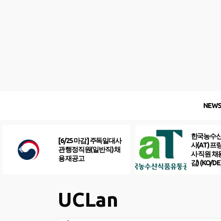
Skip
to
content
NEW
한국농수
[6/25 마감] 주독일대사
사(AT) 
관 행정직원(일반직) 채
사 직원 채
용 재공고
감) (KO/DE
UCLan