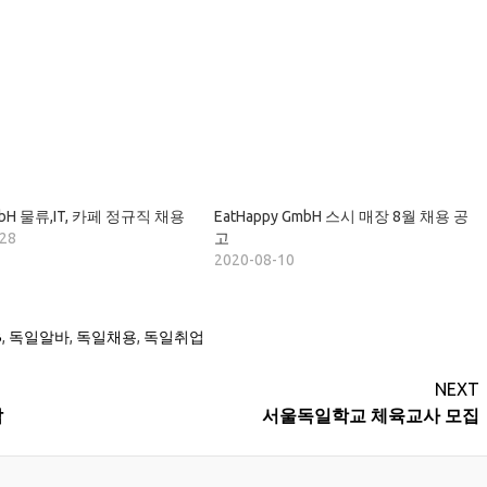
mbH 물류,IT, 카페 정규직 채용
EatHappy GmbH 스시 매장 8월 채용 공
-28
고
2020-08-10
B
,
독일알바
,
독일채용
,
독일취업
NEXT
잡
서울독일학교 체육교사 모집