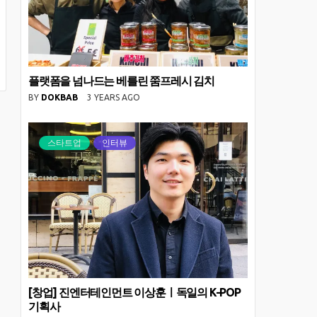
플랫폼을 넘나드는 베를린 쭘프레시 김치
BY
DOKBAB
3 YEARS AGO
스타트업
인터뷰
[창업] 진엔터테인먼트 이상훈ㅣ독일의 K-POP
기획사