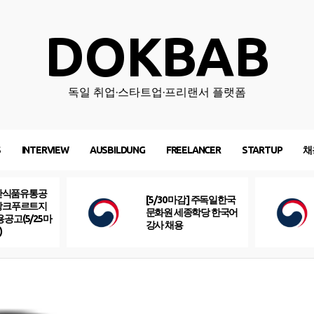
DOKBAB
독일 취업·스타트업·프리랜서 플랫폼
S
INTERVIEW
AUSBILDUNG
FREELANCER
STARTUP
채
산식품유통공
[5/30 마감] 주독일한국
프랑크푸르트지
문화원 세종학당 한국어
용공고(5/25마
강사 채용
)