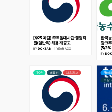
[6/25 마감] 주독일대사관 행정직
한국농
원(일반직) 채용 재공고
랑크푸
(5/25
BY
DOKBAB
1 YEAR AGO
BY
DOK
TOP
베를린
채용공고
FRAN
프랑