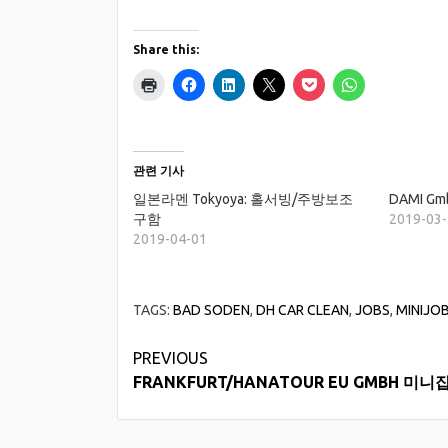
Share this:
관련 기사
일본라멘 Tokyoya: 홀서빙/주방보조
DAMI G
구함
2019-03
2019-04-01
TAGS:
BAD SODEN
,
DH CAR CLEAN
,
JOBS
,
MINIJO
Continue
PREVIOUS
FRANKFURT/HANATOUR EU GMBH 미니
Reading