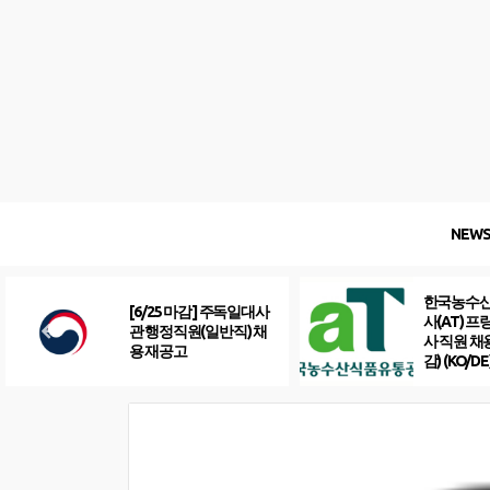
Skip
to
content
NEW
한국농수
[6/25 마감] 주독일대사
사(AT) 
관 행정직원(일반직) 채
사 직원 채
용 재공고
감) (KO/DE