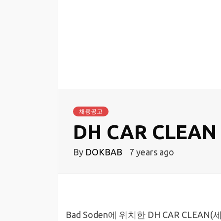
채용공고
DH CAR CLE
By
DOKBAB
7 years ago
Bad Soden에 위치한 DH CAR CLEA