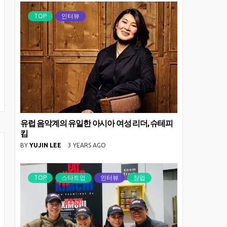
TOP
인터뷰
유럽 음악계의 유일한 아시아 여성 리더, 슈테피
킴
BY
YUJIN LEE
3 YEARS AGO
TOP
스타트업
인터뷰
창업