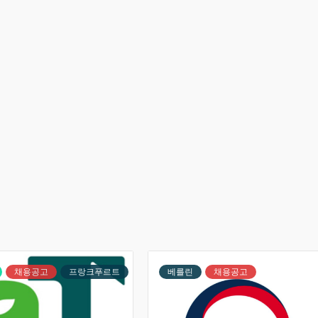
채용공고
프랑크푸르트
베를린
채용공고