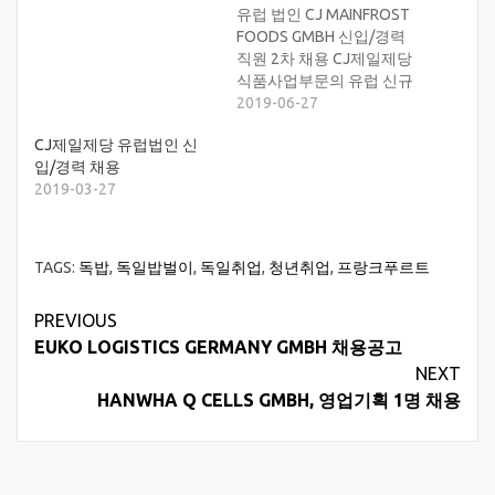
유럽 법인 CJ MAINFROST
FOODS GMBH 신입/경력
직원 2차 채용 CJ제일제당
식품사업부문의 유럽 신규
생산/판매 법인인 CJ
2019-06-27
Mainfrost Foods GmbH에
CJ제일제당 유럽법인 신
서 한식 세계화를 함께 이
입/경력 채용
끌어갈 인재를 모집합니다.
2019-03-27
1. 모집 부문 및 지원 자격 ◦
회계, 재무– 경영학과 우대
/ 독일내 생산 법인 근무 경
험자 우대– 독어 능통자◦
TAGS:
독밥
,
독일밥벌이
,
독일취업
,
청년취업
,
프랑크푸르트
SCM–…
Continue
PREVIOUS
EUKO LOGISTICS GERMANY GMBH 채용공고
Reading
NEXT
HANWHA Q CELLS GMBH, 영업기획 1명 채용