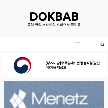
Skip
to
DOKBAB
content
독일 취업·스타트업·프리랜서 플랫폼
Primary
Menu
[6/25 마감] 주독일대사관 행정직원(일반
직) 채용 재공고