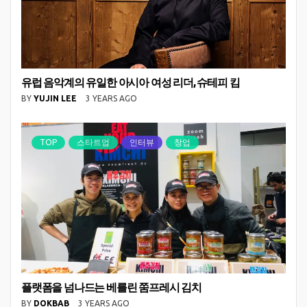
유럽 음악계의 유일한 아시아 여성 리더, 슈테피 킴
BY
YUJIN LEE
3 YEARS AGO
TOP
스타트업
인터뷰
창업
플랫폼을 넘나드는 베를린 쭘프레시 김치
BY
DOKBAB
3 YEARS AGO