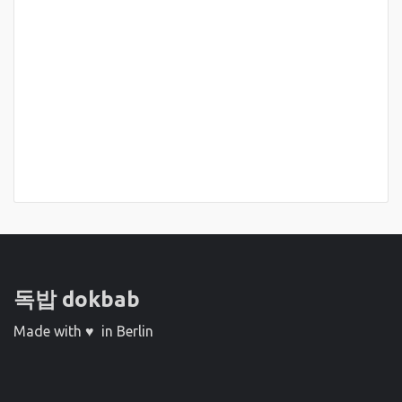
독밥 dokbab
Made with ♥ in Berlin