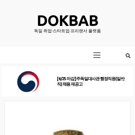
Skip
to
DOKBAB
content
독일 취업·스타트업·프리랜서 플랫폼
Primary
Menu
[6/25 마감] 주독일대사관 행정직원(일반
직) 채용 재공고