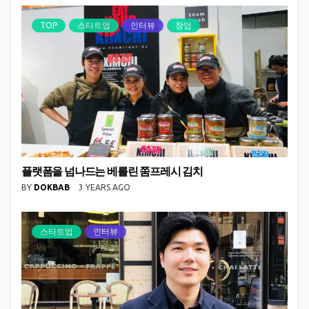
TOP
스타트업
인터뷰
창업
플랫폼을 넘나드는 베를린 쭘프레시 김치
BY
DOKBAB
3 YEARS AGO
스타트업
인터뷰