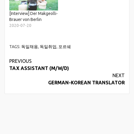
weltweiten
Genehmigungen
[Interview] Der Makgeolli-
(spezifisch für den Markt
Brauer von Berlin
Korea) und
2020-07-20
Ansprechpartner für die
Prüfdienste,
Zulassungsbehörden,
Tochtergesellschaften
TAGS:
독일채용
,
독일취업
,
포르쉐
und Importeure in den
MärktenVorbereitung,
Continue
PREVIOUS
Durchführung und
TAX ASSISTANT (M/W/D)
Reading
behördengerechte
NEXT
Dokumentation der
Typisierungsmessungen
GERMAN-KOREAN TRANSLATOR
in Zusammenarbeit mit
den Versuchsbereichen,
Technischen…