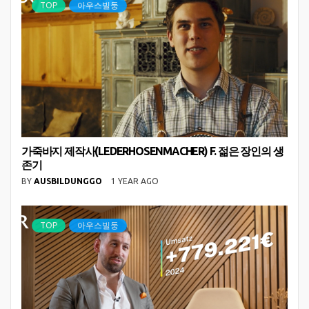
TOP
아우스빌둥
가죽바지 제작사(LEDERHOSENMACHER) F. 젊은 장인의 생
존기
BY
AUSBILDUNGGO
1 YEAR AGO
TOP
아우스빌둥