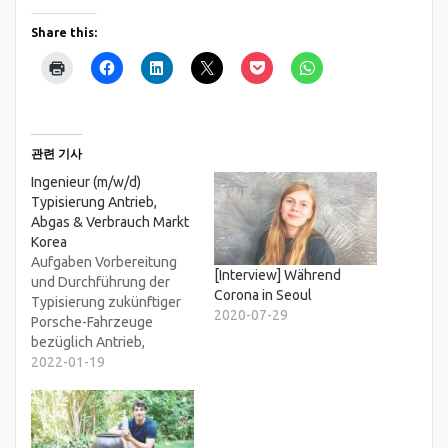
Share this:
관련 기사
Ingenieur (m/w/d)
Typisierung Antrieb,
Abgas & Verbrauch Markt
Korea
Aufgaben Vorbereitung
[Interview] Während
und Durchführung der
Corona in Seoul
Typisierung zukünftiger
2020-07-29
Porsche-Fahrzeuge
bezüglich Antrieb,
Reichweite, Abgas,
2022-01-19
VerbrauchMitwirkung bei
der termingerechten
Erlangung der
erforderlichen