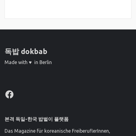
독밥 dokbab
Made with ♥ in Berlin
Facebook
본격 독일-한국 밥벌이 플랫폼
Das Magazine für koreanische FreiberuflerInnen,