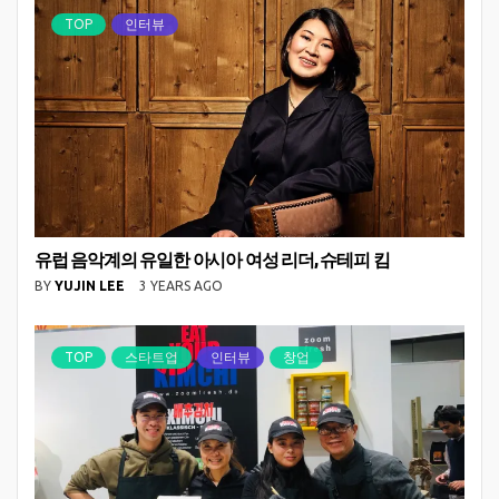
TOP
인터뷰
유럽 음악계의 유일한 아시아 여성 리더, 슈테피 킴
BY
YUJIN LEE
3 YEARS AGO
TOP
스타트업
인터뷰
창업