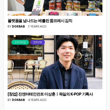
플랫폼을 넘나드는 베를린 쭘프레시 김치
BY
DOKBAB
3 YEARS AGO
스타트업
인터뷰
[창업] 진엔터테인먼트 이상훈ㅣ독일의 K-POP 기획사
BY
DOKBAB
4 YEARS AGO