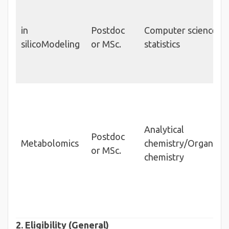
in
Postdoc
Computer science/
silicoModeling
or MSc.
statistics
Analytical
Postdoc
Metabolomics
chemistry/Organic
or MSc.
chemistry
2. Eligibility (General)