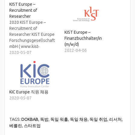
KIST Europe –
Recruitment of
Researcher
2020 KIST Europe –
Recruitment of
KIST Europe –
Researcher KIST Europe
Finanzbuchhalter/in
Forschungsgesellschaft
(m/w/d)
mbH ( www.kist-
2022-04-06
europe.de ) is established
2020-05-07
in 1996 and located in
Saarbrücken, Germany, as
an overseas branch of the
KIST in Seoul, Korea. We
are seeking for creative
and passionate
KIC Europe 직원 채용
candidates as below. The
2020-05-07
individual will work on
environmental pollutants-
related research projects
and establish Adverse…
TAGS:
DOKBAB
,
독밥
,
독일 워홀
,
독일 채용
,
독일 취업
,
리서처
,
베를린
,
스타트업