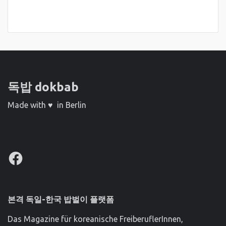
독밥 dokbab
Made with ♥ in Berlin
Facebook
본격 독일-한국 밥벌이 플랫폼
Das Magazine für koreanische FreiberuflerInnen,