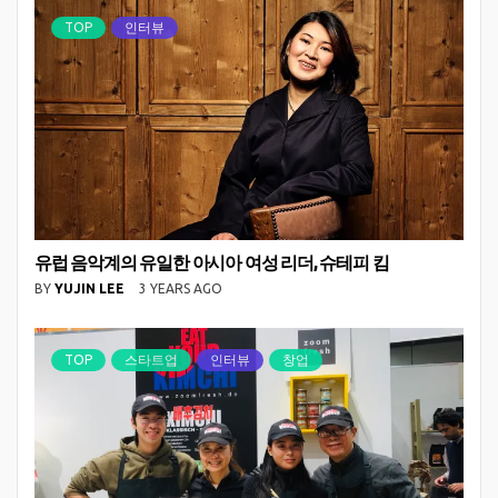
TOP
인터뷰
유럽 음악계의 유일한 아시아 여성 리더, 슈테피 킴
BY
YUJIN LEE
3 YEARS AGO
TOP
스타트업
인터뷰
창업