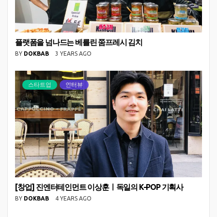
플랫폼을 넘나드는 베를린 쭘프레시 김치
BY
DOKBAB
3 YEARS AGO
스타트업
인터뷰
[창업] 진엔터테인먼트 이상훈ㅣ독일의 K-POP 기획사
BY
DOKBAB
4 YEARS AGO