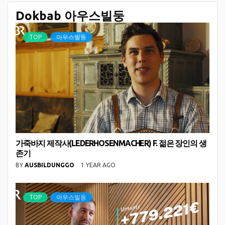
Dokbab 아우스빌둥
TOP
아우스빌둥
가죽바지 제작사(LEDERHOSENMACHER) F. 젊은 장인의 생
존기
BY
AUSBILDUNGGO
1 YEAR AGO
TOP
아우스빌둥