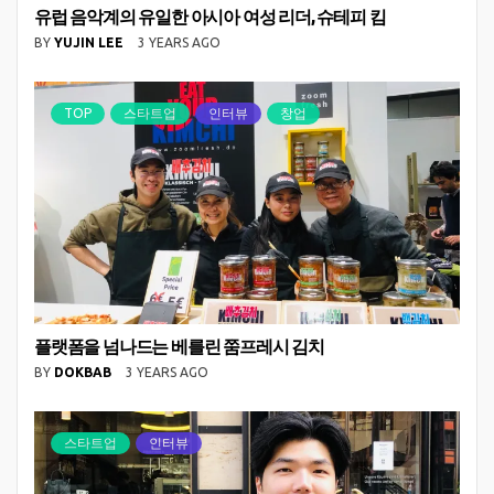
유럽 음악계의 유일한 아시아 여성 리더, 슈테피 킴
BY
YUJIN LEE
3 YEARS AGO
TOP
스타트업
인터뷰
창업
플랫폼을 넘나드는 베를린 쭘프레시 김치
BY
DOKBAB
3 YEARS AGO
스타트업
인터뷰