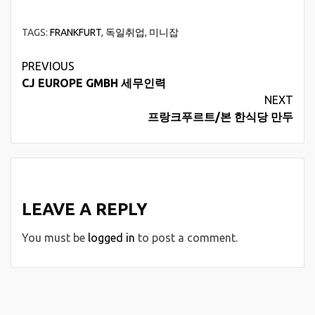
TAGS:
FRANKFURT
,
독일취업
,
미니잡
Continue
PREVIOUS
CJ EUROPE GMBH 세무인력
Reading
NEXT
프랑크푸르트/본 한식당 만두
LEAVE A REPLY
You must be
logged in
to post a comment.