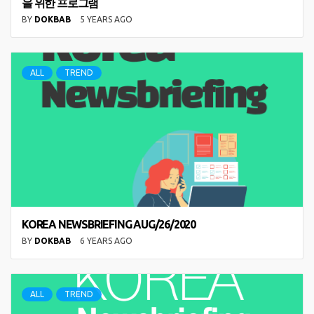
을 위한 프로그램
BY
DOKBAB
5 YEARS AGO
ALL
TREND
KOREA NEWSBRIEFING AUG/26/2020
BY
DOKBAB
6 YEARS AGO
ALL
TREND