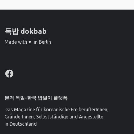
독밥 dokbab
Made with ♥ in Berlin
Facebook
본격 독일-한국 밥벌이 플랫폼
Das Magazine für koreanische FreiberuflerInnen,
GründerInnen, Selbstständige und Angestellte
in Deutschland