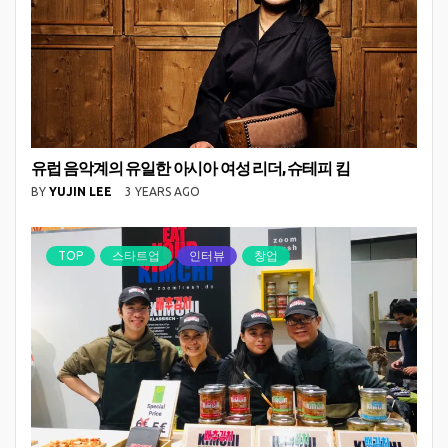
유럽 음악계의 유일한 아시아 여성 리더, 슈테피 킴
BY
YUJIN LEE
3 YEARS AGO
TOP
스타트업
인터뷰
창업