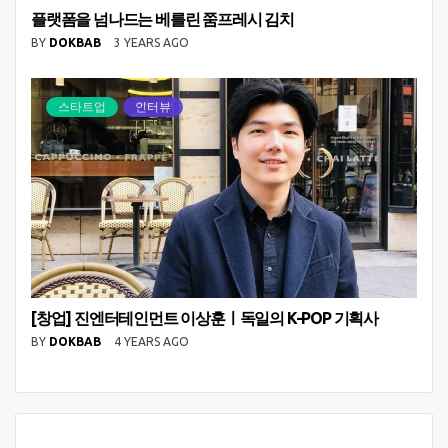
플랫폼을 넘나드는 베를린 쭘프레시 김치
BY
DOKBAB
3 YEARS AGO
스타트업
인터뷰
[창업] 진엔터테인먼트 이상훈ㅣ독일의 K-POP 기획사
BY
DOKBAB
4 YEARS AGO