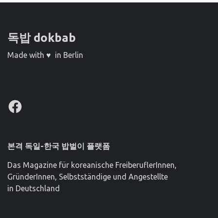
독밥 dokbab
Made with ♥ in Berlin
Facebook
본격 독일-한국 밥벌이 플랫폼
Das Magazine für koreanische FreiberuflerInnen,
GründerInnen, Selbstständige und Angestellte
in Deutschland