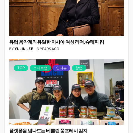
유럽 음악계의 유일한 아시아 여성 리더, 슈테피 킴
BY
YUJIN LEE
3 YEARS AGO
TOP
스타트업
인터뷰
창업
플랫폼을 넘나드는 베를린 쭘프레시 김치