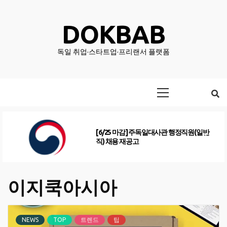
Skip
to
DOKBAB
content
독일 취업·스타트업·프리랜서 플랫폼
Primary
Menu
[6/25 마감] 주독일대사관 행정직원(일반
직) 채용 재공고
이지쿡아시아
NEWS
TOP
트렌드
팁