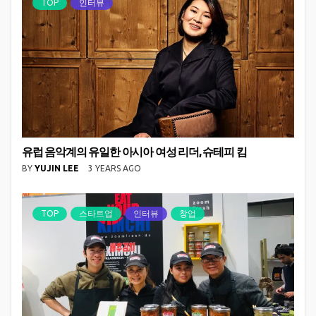
TOP
인터뷰
유럽 음악계의 유일한 아시아 여성 리더, 슈테피 킴
BY
YUJIN LEE
3 YEARS AGO
TOP
스타트업
인터뷰
창업