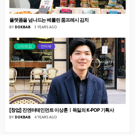
플랫폼을 넘나드는 베를린 쭘프레시 김치
BY
DOKBAB
3 YEARS AGO
스타트업
인터뷰
[창업] 진엔터테인먼트 이상훈ㅣ독일의 K-POP 기획사
BY
DOKBAB
4 YEARS AGO