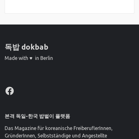
독밥 dokbab
Made with ♥ in Berlin
Facebook
본격 독일-한국 밥벌이 플랫폼
Das Magazine für koreanische FreiberuflerInnen,
GründerInnen, Selbstständige und Angestellte