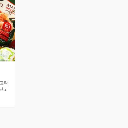
‘고타
난 2