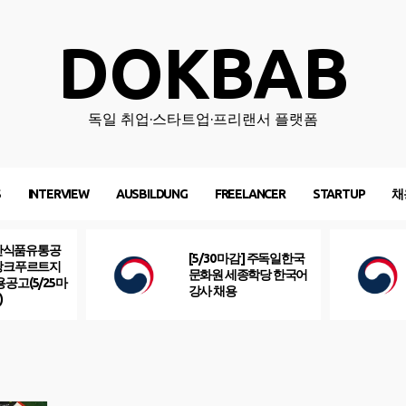
DOKBAB
독일 취업·스타트업·프리랜서 플랫폼
S
INTERVIEW
AUSBILDUNG
FREELANCER
STARTUP
채
산식품유통공
[5/30 마감] 주독일한국
프랑크푸르트지
문화원 세종학당 한국어
용공고(5/25마
강사 채용
)