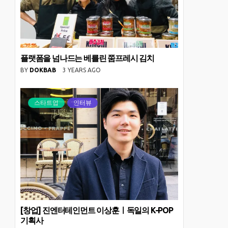
플랫폼을 넘나드는 베를린 쭘프레시 김치
BY
DOKBAB
3 YEARS AGO
스타트업
인터뷰
[창업] 진엔터테인먼트 이상훈ㅣ독일의 K-POP
기획사