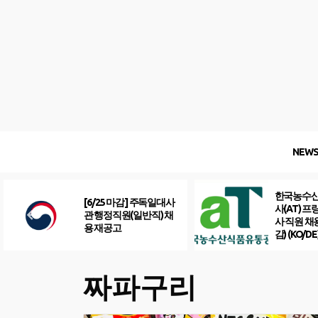
Skip
to
content
NEW
한국농수
[6/25 마감] 주독일대사
사(AT) 
관 행정직원(일반직) 채
사 직원 채
용 재공고
감) (KO/DE
짜파구리