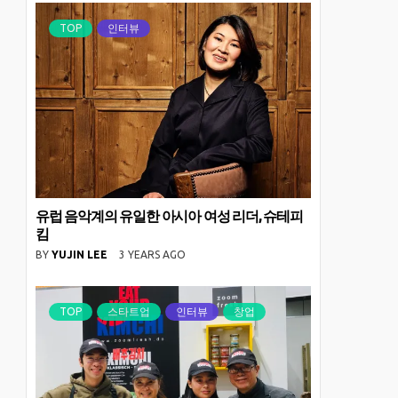
TOP
인터뷰
유럽 음악계의 유일한 아시아 여성 리더, 슈테피
킴
BY
YUJIN LEE
3 YEARS AGO
TOP
스타트업
인터뷰
창업