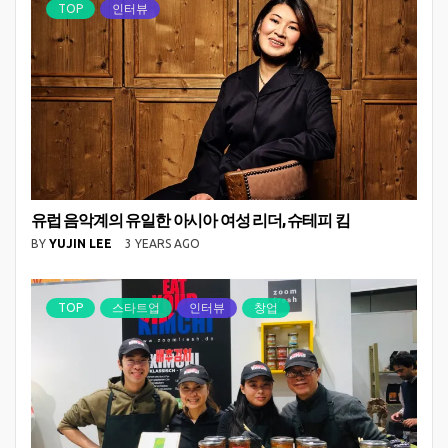
TOP
인터뷰
유럽 음악계의 유일한 아시아 여성 리더, 슈테피 킴
BY
YUJIN LEE
3 YEARS AGO
TOP
스타트업
인터뷰
창업