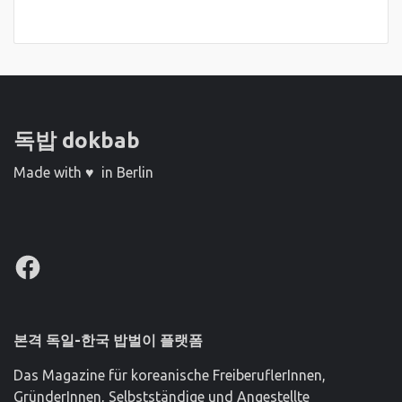
독밥 dokbab
Made with ♥ in Berlin
Facebook
본격 독일-한국 밥벌이 플랫폼
Das Magazine für koreanische FreiberuflerInnen,
GründerInnen, Selbstständige und Angestellte