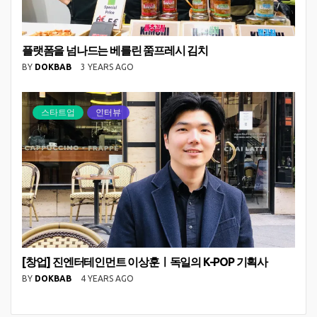
플랫폼을 넘나드는 베를린 쭘프레시 김치
BY
DOKBAB
3 YEARS AGO
스타트업
인터뷰
[창업] 진엔터테인먼트 이상훈ㅣ독일의 K-POP 기획사
BY
DOKBAB
4 YEARS AGO