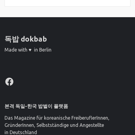
독밥 dokbab
Made with ♥ in Berlin
Facebook
본격 독일-한국 밥벌이 플랫폼
Das Magazine für koreanische FreiberuflerInnen,
GründerInnen, Selbstständige und Angestellte
in Deutschland