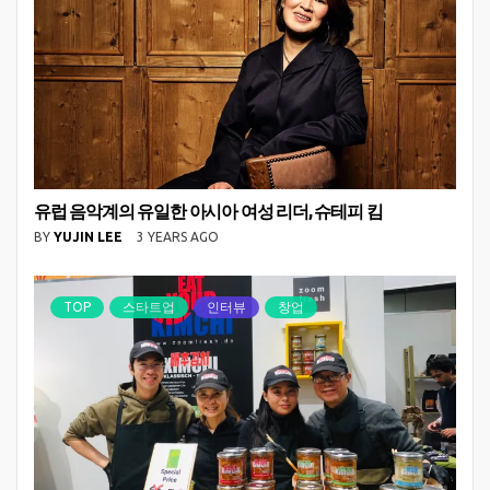
유럽 음악계의 유일한 아시아 여성 리더, 슈테피 킴
BY
YUJIN LEE
3 YEARS AGO
TOP
스타트업
인터뷰
창업