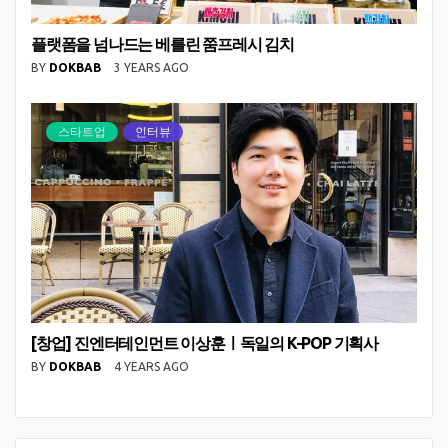
플랫폼을 넘나드는 베를린 쭘프레시 김치
BY
DOKBAB
3 YEARS AGO
스타트업
인터뷰
[창업] 진엔터테인먼트 이상훈ㅣ독일의 K-POP 기획사
BY
DOKBAB
4 YEARS AGO