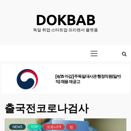
Skip
to
DOKBAB
content
독일 취업·스타트업·프리랜서 플랫폼
Primary
Menu
[6/25 마감] 주독일대사관 행정직원(일반
직) 채용 재공고
출국전코로나검사
NEWS
TOP
코로나19
팁