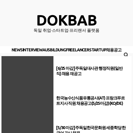
Skip
to
DOKBAB
content
독일 취업·스타트업·프리랜서 플랫폼
NEWS
INTERVIEW
AUSBILDUNG
FREELANCER
STARTUP
채용공고
[6/25 마감] 주독일대사관 행정직원(일반
직) 채용 재공고
한국농수산식품유통공사(AT) 프랑크푸르
트지사 직원 채용공고(5/25마감) (KO/DE)
[5/30 마감] 주독일한국문화원 세종학당 한