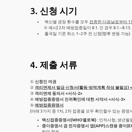
3.
신청 시기
백신별 권장 횟수를 모두
접종한 다음날로부터 15
※ 예시) 2차 예방접종일이 8.1. 인 경우 8.1.~8.1
출국일 기준 최소 1~2주 전 신청(향후 변동 가능)
4.
제출 서류
①
신청인 여권
②
격리면제서 발급 신청서(활동‧방역계획 작성 불필요) <
③
격리면제 동의서 <서식-2>
④
예방접종증명서 진위확인에 대한 서약서 <서식-3>
⑤
예방접종증명서
(아래 3가지 중 1차, 2차 접종을 모두 확인할수 있는 증명서
백신접종증명서(WHO옐로북)
: 인적사항, 생년월
종이증명서 겸 전자증명서 앱(APP)스캔용 종이(EU Digit
하여 첨부