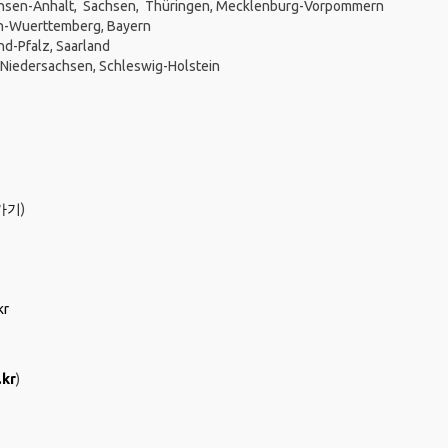
n-Anhalt, Sachsen, Thüringen, Mecklenburg-Vorpommern
erttemberg, Bayern
-Pfalz, Saarland
rsachsen, Schleswig-Holstein
가기
)
kr
kr
)