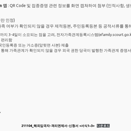
n 앱
: QR Code 및 접종증명 관련 정보를 화면 캡쳐하여 첨부 (인적사항, 생
만 인정)
가족 여부가 확인되지 않을 경우 제적등본, 주민등록등본 등 공적서류를 통
3-4일이 소요되는 점을 고려, 전자가족관계등록시스템(efamily.scourt.
 편리함
국인등록증 또는 거소증(앞뒷면 사본) 제출
를 통해 가족관계가 확인되지 않을 경우 외국 권한 당국이 발행한 가족관계 증명
▽
211104_해외입국자-격리면제서-신청서 <서식1~3>
다운로드