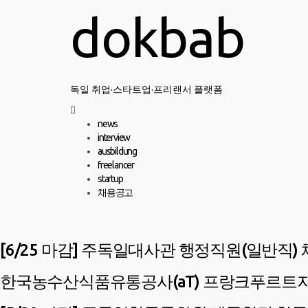
Skip
dokbab
to
content
독일 취업·스타트업·프리랜서 플랫폼
Primary
news
Menu
interview
ausbildung
freelancer
startup
채용공고
[6/25 마감] 주독일대사관 행정직원(일반직)
한국농수산식품유통공사(aT) 프랑크푸르트지사 직