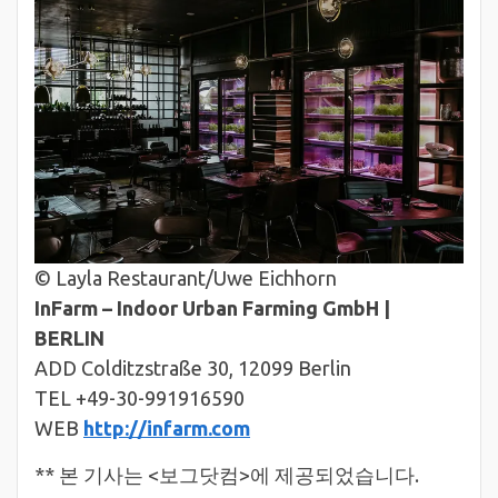
© Layla Restaurant/Uwe Eichhorn
InFarm – Indoor Urban Farming GmbH |
BERLIN
ADD Colditzstraße 30, 12099 Berlin
TEL +49-30-991916590
WEB
http://infarm.com
** 본 기사는 <보그닷컴>에 제공되었습니다.