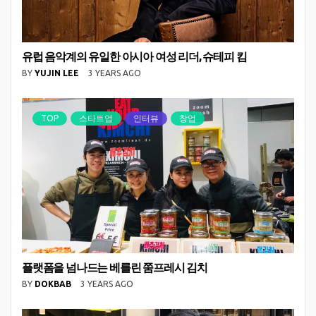
유럽 음악계의 유일한 아시아 여성 리더, 슈테피 킴
BY
YUJIN LEE
3 YEARS AGO
TOP
스타트업
인터뷰
창업
플랫폼을 넘나드는 베를린 쭘프레시 김치
BY
DOKBAB
3 YEARS AGO