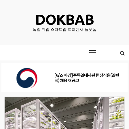
Skip
to
DOKBAB
content
독일 취업·스타트업·프리랜서 플랫폼
Primary
Menu
한국농수산식품유통공사(AT) 프랑크푸르
트지사 직원 채용공고(5/25마감) (KO/DE)