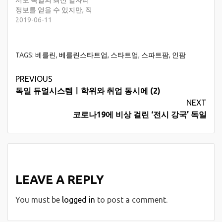
서도 독일의 최신 일자리
정보를 얻을 수 있지만, 직
접 더 열심히 발품을 팔고
2019-06-11
싶은 이들을 위해서 구직사
이트 리스트를 제공합니다.
일자리를 구하기 위해 베를
TAGS:
베를린
,
베를린스타트업
,
스타트업
,
스파트팜
,
인팜
린리포트, 독일유학생네트
워크(독유네)만을 보고있
Continue
PREVIOUS
다면 아직은 비기너! 독밥
은 일자리를 찾을 수 있는
독일 듀얼시스템ㅣ학위와 취업 동시에 (2)
Reading
독일의 다양한 사이트를 소
NEXT
개합니다. 리스트는 계속
코로나19에 비상 걸린 ‘전시 강국’ 독일
업데이트 됩니다. …
LEAVE A REPLY
You must be
logged in
to post a comment.