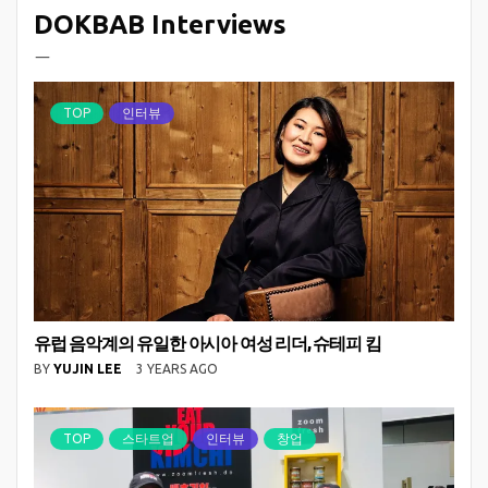
DOKBAB Interviews
ㅡ
TOP
인터뷰
유럽 음악계의 유일한 아시아 여성 리더, 슈테피 킴
BY
YUJIN LEE
3 YEARS AGO
TOP
스타트업
인터뷰
창업