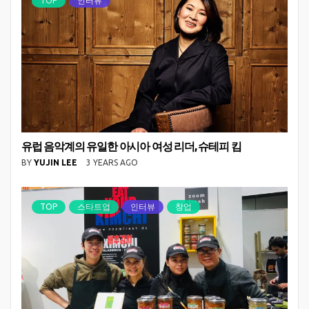
TOP
인터뷰
유럽 음악계의 유일한 아시아 여성 리더, 슈테피 킴
BY
YUJIN LEE
3 YEARS AGO
TOP
스타트업
인터뷰
창업