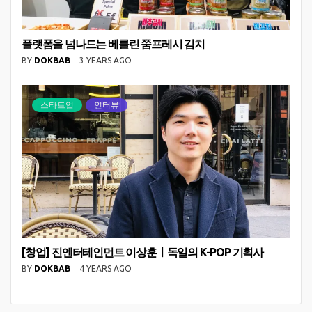
플랫폼을 넘나드는 베를린 쭘프레시 김치
BY
DOKBAB
3 YEARS AGO
스타트업
인터뷰
[창업] 진엔터테인먼트 이상훈ㅣ독일의 K-POP 기획사
BY
DOKBAB
4 YEARS AGO