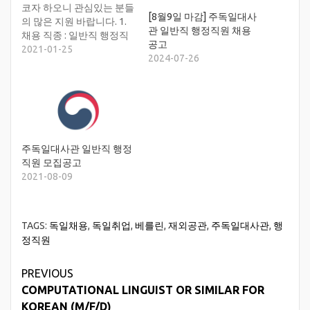
코자 하오니 관심있는 분들
[8월9일 마감] 주독일대사
의 많은 지원 바랍니다. 1.
관 일반직 행정직원 채용
채용 직종 : 일반직 행정직
공고
원 -직무내용 정무 업무 보
2021-01-25
2024-07-26
조 (독일어 통.번역 및 공관
장 보좌 업무 등) *채용 후
업무역량이나 공관 사정 등
에 따라 업무 분장 변경 가
능 2. 채용 인원 : 1명 3. 원
서 접수 : ~…
주독일대사관 일반직 행정
직원 모집공고
2021-08-09
TAGS:
독일채용
,
독일취업
,
베를린
,
재외공관
,
주독일대사관
,
행
정직원
Continue
PREVIOUS
COMPUTATIONAL LINGUIST OR SIMILAR FOR
Reading
KOREAN (M/F/D)