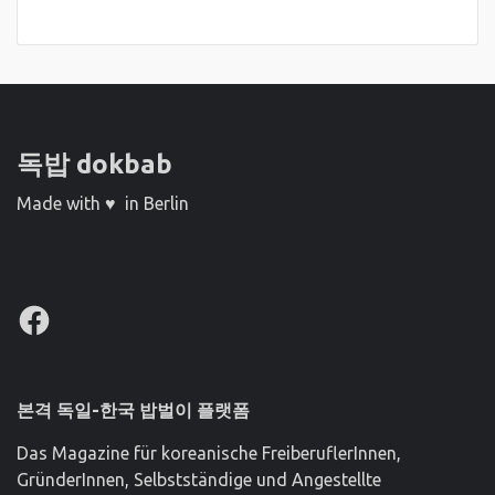
독밥 dokbab
Made with ♥ in Berlin
Facebook
본격 독일-한국 밥벌이 플랫폼
Das Magazine für koreanische FreiberuflerInnen,
GründerInnen, Selbstständige und Angestellte