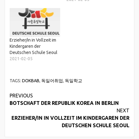
Erzieher/in in Vollzeit im
Kindergaren der
Deutschen Schule Seoul
2021-02-05
TAGS:
DOKBAB
,
독일어취업
,
독일학교
Continue
PREVIOUS
BOTSCHAFT DER REPUBLIK KOREA IN BERLIN
Reading
NEXT
ERZIEHER/IN IN VOLLZEIT IM KINDERGAREN DER
DEUTSCHEN SCHULE SEOUL