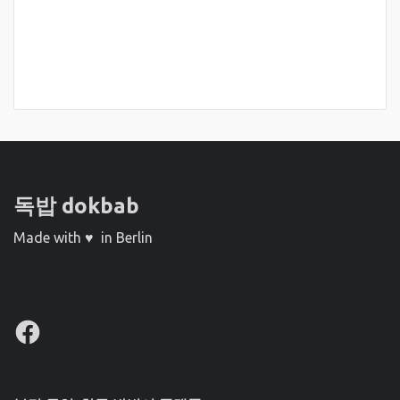
독밥 dokbab
Made with ♥ in Berlin
Facebook