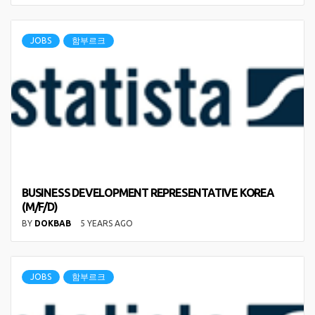
JOBS
함부르크
BUSINESS DEVELOPMENT REPRESENTATIVE KOREA
(M/F/D)
BY
DOKBAB
5 YEARS AGO
JOBS
함부르크