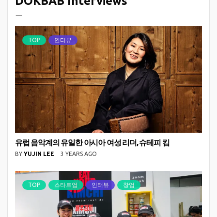
DOKBAB Interviews
ㅡ
TOP
인터뷰
유럽 음악계의 유일한 아시아 여성 리더, 슈테피 킴
BY
YUJIN LEE
3 YEARS AGO
TOP
스타트업
인터뷰
창업