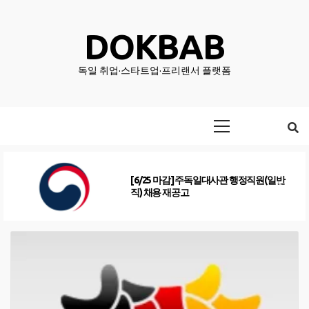
Skip
to
DOKBAB
content
독일 취업·스타트업·프리랜서 플랫폼
Primary
Menu
[6/25 마감] 주독일대사관 행정직원(일반
직) 채용 재공고