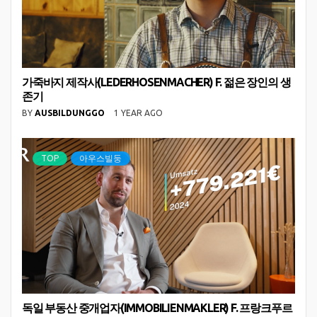
가죽바지 제작사(LEDERHOSENMACHER) F. 젊은 장인의 생
존기
BY
AUSBILDUNGGO
1 YEAR AGO
TOP
아우스빌둥
독일 부동산 중개업자(IMMOBILIENMAKLER) F. 프랑크푸르