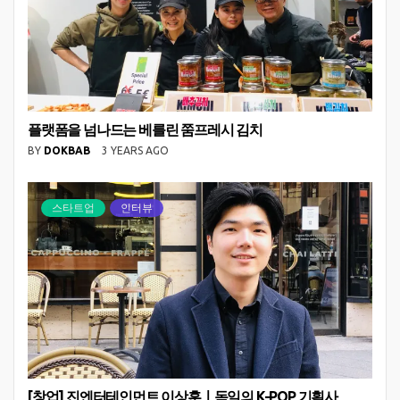
플랫폼을 넘나드는 베를린 쭘프레시 김치
BY
DOKBAB
3 YEARS AGO
스타트업
인터뷰
[창업] 진엔터테인먼트 이상훈ㅣ독일의 K-POP 기획사