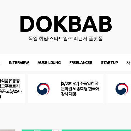
DOKBAB
독일 취업·스타트업·프리랜서 플랫폼
S
INTERVIEW
AUSBILDUNG
FREELANCER
STARTUP
채
산식품유통공
[5/30 마감] 주독일한국
프랑크푸르트지
문화원 세종학당 한국어
용공고(5/25마
강사 채용
)