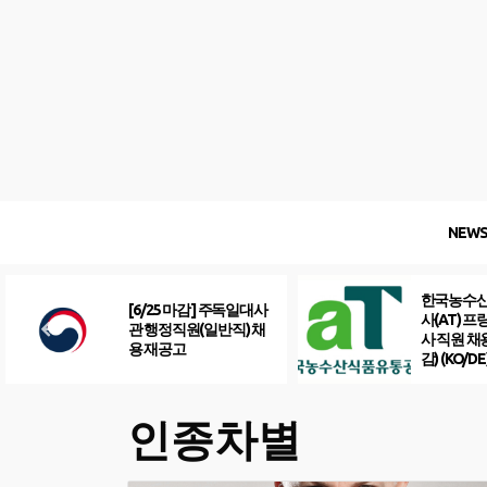
Skip
to
content
NEW
한국농수
[6/25 마감] 주독일대사
사(AT) 
관 행정직원(일반직) 채
사 직원 채
용 재공고
감) (KO/DE
인종차별