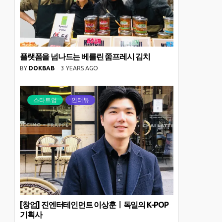
플랫폼을 넘나드는 베를린 쭘프레시 김치
BY
DOKBAB
3 YEARS AGO
스타트업
인터뷰
[창업] 진엔터테인먼트 이상훈ㅣ독일의 K-POP
기획사