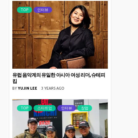
TOP
인터뷰
유럽 음악계의 유일한 아시아 여성 리더, 슈테피
킴
BY
YUJIN LEE
3 YEARS AGO
TOP
스타트업
인터뷰
창업