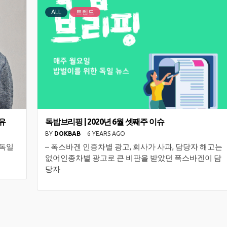
ALL
트렌드
유
독밥브리핑 | 2020년 6월 셋째주 이슈
BY
DOKBAB
6 YEARS AGO
 독일
– 폭스바겐 인종차별 광고, 회사가 사과, 담당자 해고는
없어인종차별 광고로 큰 비판을 받았던 폭스바겐이 담
당자