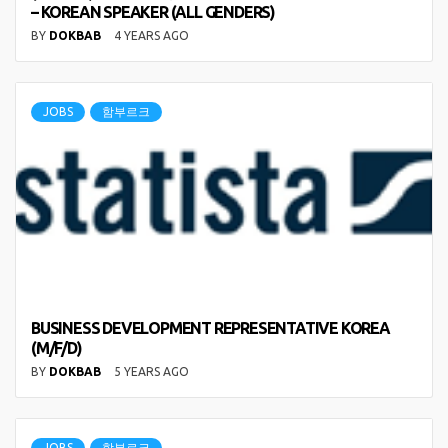
– KOREAN SPEAKER (ALL GENDERS)
BY
DOKBAB
4 YEARS AGO
JOBS
함부르크
BUSINESS DEVELOPMENT REPRESENTATIVE KOREA
(M/F/D)
BY
DOKBAB
5 YEARS AGO
JOBS
함부르크