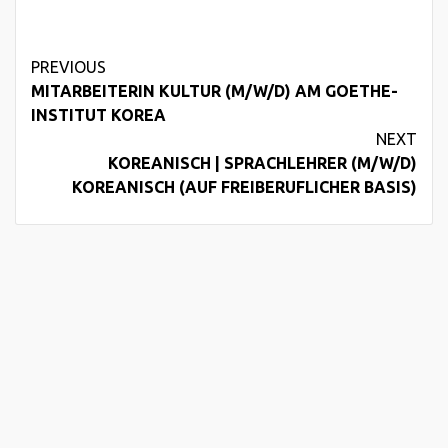
Wir stellen umfangreiche
Informationen über den
weltweiten technischen
Continue
PREVIOUS
Fortschritt zusammen und
ermöglichen es Chancen
MITARBEITERIN KULTUR (M/W/D) AM GOETHE-
Reading
frühzeitig zu erkennen,
INSTITUT KOREA
die eigene Entwicklung
NEXT
strategisch auszurichten
KOREANISCH | SPRACHLEHRER (M/W/D)
und Innovationen zu
KOREANISCH (AUF FREIBERUFLICHER BASIS)
fördern. Seit unserer
Gründung als
Universitäts-Spin-Off im
Jahr 2008 wachsen wir
nachhaltig…