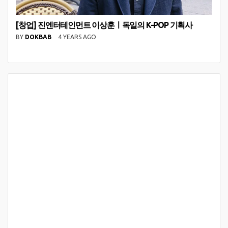
[창업] 진엔터테인먼트 이상훈ㅣ독일의 K-POP 기획사
BY
DOKBAB
4 YEARS AGO