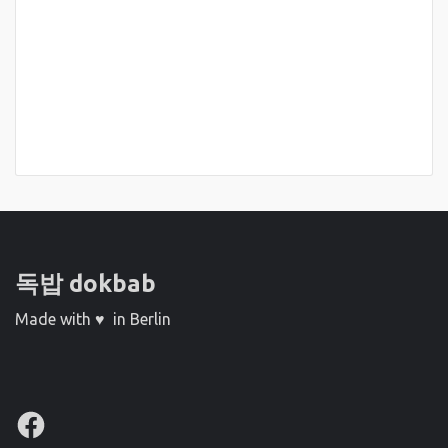
독밥 dokbab
Made with ♥ in Berlin
Facebook