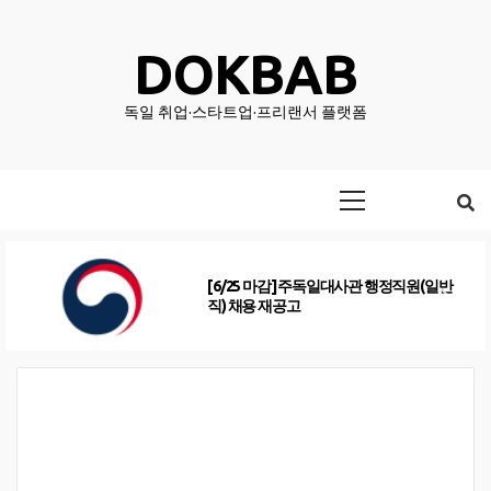
Skip
to
DOKBAB
content
독일 취업·스타트업·프리랜서 플랫폼
Primary
Menu
[6/25 마감] 주독일대사관 행정직원(일반
직) 채용 재공고