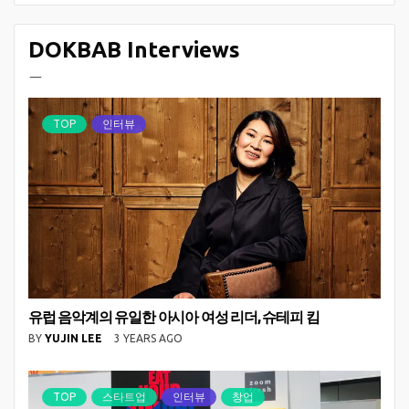
DOKBAB Interviews
ㅡ
TOP
인터뷰
유럽 음악계의 유일한 아시아 여성 리더, 슈테피 킴
BY
YUJIN LEE
3 YEARS AGO
TOP
스타트업
인터뷰
창업