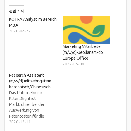
관련 기사
KOTRA Analyst im Bereich
M&A
2020-06-22
Marketing Mitarbeiter
(m/w/d)-Jeollanam-do
Europe Office
2022-05-08
Research Assistant
(m/w/d) mit sehr gutem
Koreanisch/Chinesisch
Das Unternehmen
PatentSight ist
Marktführer bei der
Auswertung von
Patentdaten für die
strategische
2020-12-11
Unternehmensführung.