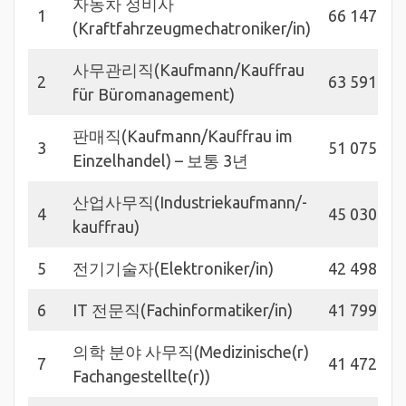
자동차 정비사
1
66 147
(Kraftfahrzeugmechatroniker/in)
사무관리직(Kaufmann/Kauffrau
2
63 591
für Büromanagement)
판매직(Kaufmann/Kauffrau im
3
51 075
Einzelhandel) – 보통 3년
산업사무직(Industriekaufmann/-
4
45 030
kauffrau)
5
전기기술자(Elektroniker/in)
42 498
6
IT 전문직(Fachinformatiker/in)
41 799
의학 분야 사무직(Medizinische(r)
7
41 472
Fachangestellte(r))