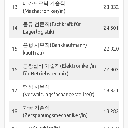
메카트로닉 기술직
13
28 032
(Mechatroniker/in)
물류 전문직(Fachkraft für
14
24 501
Lagerlogistik)
은행 사무직(Bankkaufmann/-
15
22 920
kauffrau)
공장설비 기술직(Elektroniker/in
16
22 902
für Betriebstechnik)
행정 사무직
17
19 821
(Verwaltungsfachangestellte(r)
가공 기술직
18
18 282
(Zerspanungsmechaniker/in)