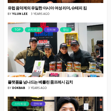
유럽 음악계의 유일한 아시아 여성 리더, 슈테피 킴
BY
YUJIN LEE
3 YEARS AGO
TOP
스타트업
인터뷰
창업
플랫폼을 넘나드는 베를린 쭘프레시 김치
BY
DOKBAB
3 YEARS AGO
스타트업
인터뷰