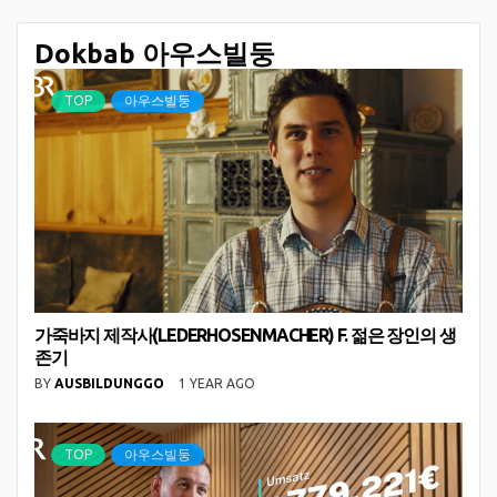
Dokbab 아우스빌둥
TOP
아우스빌둥
가죽바지 제작사(LEDERHOSENMACHER) F. 젊은 장인의 생
존기
BY
AUSBILDUNGGO
1 YEAR AGO
TOP
아우스빌둥