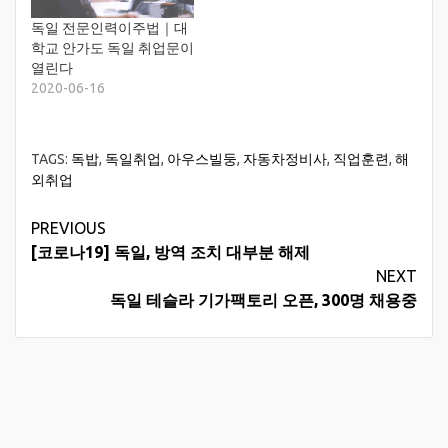
독일 전문인력이주법｜대
학교 안가도 독일 취업문이
열린다
2020-06-16
TAGS:
독밥
,
독일취업
,
아우스빌둥
,
자동차정비사
,
직업훈련
,
해
외취업
Continue
PREVIOUS
[코로나19] 독일, 방역 조치 대부분 해제
Reading
NEXT
독일 테슬라 기가팩토리 오픈, 300명 채용중