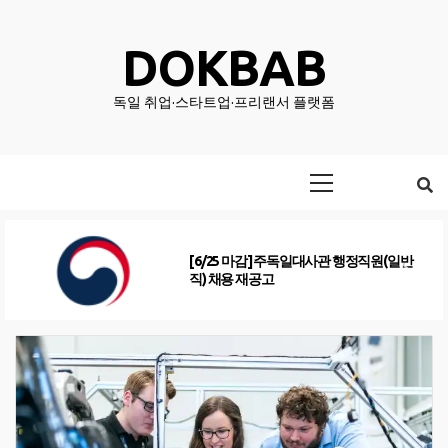
Skip
to
DOKBAB
content
독일 취업·스타트업·프리랜서 플랫폼
Primary
Menu
[6/25 마감] 주독일대사관 행정직원(일반
직) 채용 재공고