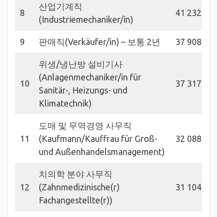
산업기계직
8
41 232
(Industriemechaniker/in)
9
판매직(Verkäufer/in) – 보통 2년
37 908
위생/냉난방 설비기사
(Anlagenmechaniker/in für
10
37 317
Sanitär-, Heizungs- und
Klimatechnik)
도매 및 무역경영 사무직
11
(Kaufmann/Kauffrau für Groß-
32 088
und Außenhandelsmanagement)
치의학 분야 사무직
12
(Zahnmedizinische(r)
31 104
Fachangestellte(r))