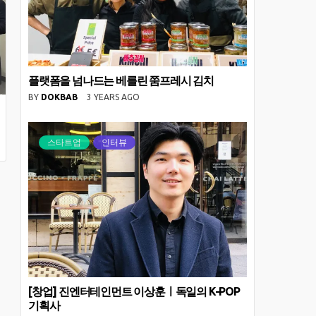
플랫폼을 넘나드는 베를린 쭘프레시 김치
BY
DOKBAB
3 YEARS AGO
스타트업
인터뷰
[창업] 진엔터테인먼트 이상훈ㅣ독일의 K-POP
기획사