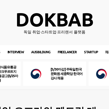
DOKBAB
독일 취업·스타트업·프리랜서 플랫폼
S
INTERVIEW
AUSBILDUNG
FREELANCER
STARTUP
채
산식품유통공
[5/30 마감] 주독일한국
프랑크푸르트지
문화원 세종학당 한국어
용공고(5/25마
강사 채용
)