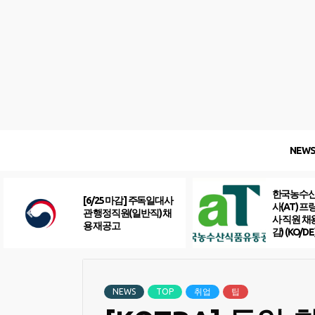
Skip
to
content
NEW
한국농수
[6/25 마감] 주독일대사
사(AT) 
관 행정직원(일반직) 채
사 직원 채
용 재공고
감) (KO/DE
NEWS
TOP
취업
팁