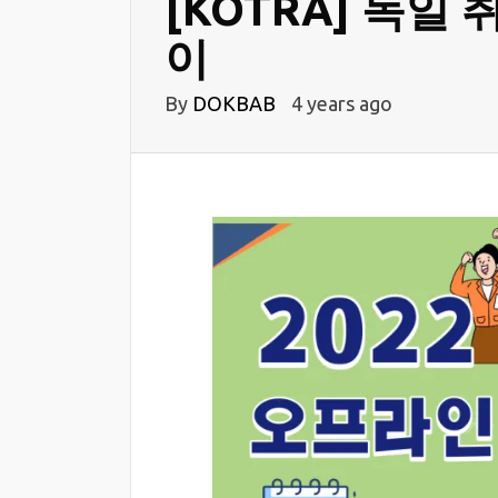
[KOTRA] 독일
이
By
DOKBAB
4 years ago