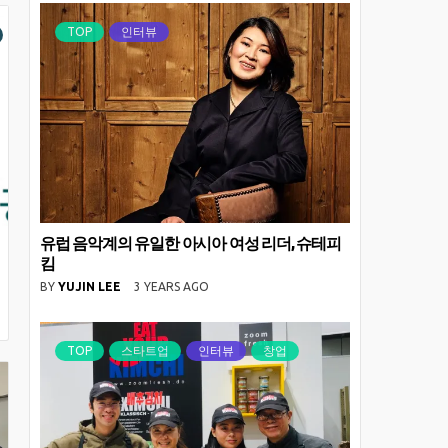
TOP
인터뷰
유럽 음악계의 유일한 아시아 여성 리더, 슈테피
킴
BY
YUJIN LEE
3 YEARS AGO
TOP
스타트업
인터뷰
창업