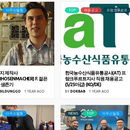
아우스빌둥
TOP
채용공고
프랑크푸르트
지 제작사
한국농수산식품유통공사(AT) 프
RHOSENMACHER) F. 젊은
랑크푸르트지사 직원 채용공고
 생존기
(5/25마감) (KO/DE)
BILDUNGGO
1 YEAR AGO
BY
DOKBAB
1 YEAR AGO
아우스빌둥
NEWS
TOP
아우스빌둥