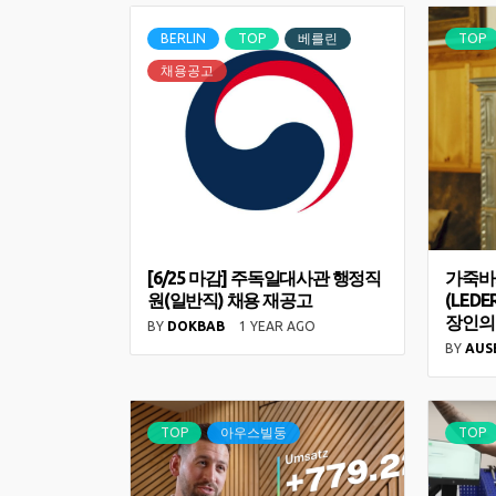
BERLIN
TOP
베를린
TOP
채용공고
[6/25 마감] 주독일대사관 행정직
가죽바
원(일반직) 채용 재공고
(LEDE
장인의
BY
DOKBAB
1 YEAR AGO
BY
AUS
TOP
아우스빌둥
TOP