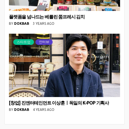
플랫폼을 넘나드는 베를린 쭘프레시 김치
BY
DOKBAB
3 YEARS AGO
스타트업
인터뷰
[창업] 진엔터테인먼트 이상훈ㅣ독일의 K-POP 기획사
BY
DOKBAB
4 YEARS AGO