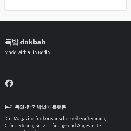
독밥 dokbab
Made with ♥ in Berlin
Facebook
본격 독일-한국 밥벌이 플랫폼
Das Magazine für koreanische FreiberuflerInnen,
GründerInnen, Selbstständige und Angestellte