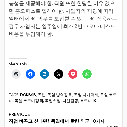
능성을 제공해야 함. 직원 또한 합당한 이유 없으
면 홈오피스로 일해야 함. 사업자의 재량에 따라
일터에서 3G 의무를 도입할 수 있음. 3G 적용하는
경우 사업자는 일주일에 최소 2번 코로나 테스트
비용을 부담해야 함.
Share this:
TAGS:
DOKBAB
,
독밥
,
독일 방역정책
,
독일 자가격리
,
독일 코로
나
,
독일 코로나정책
,
독일취업
,
백신접종
,
코로나19
Continue
PREVIOUS
직업 바꾸고 싶다면? 독일에서 핫한 직군 10가지
Reading