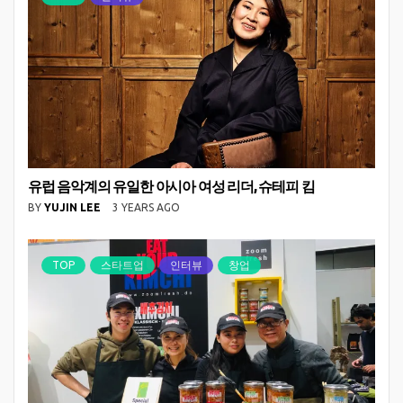
유럽 음악계의 유일한 아시아 여성 리더, 슈테피 킴
BY
YUJIN LEE
3 YEARS AGO
TOP
스타트업
인터뷰
창업