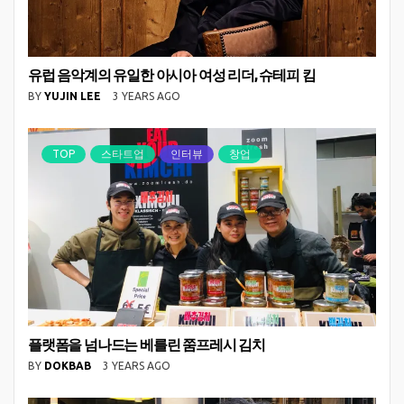
유럽 음악계의 유일한 아시아 여성 리더, 슈테피 킴
BY
YUJIN LEE
3 YEARS AGO
TOP
스타트업
인터뷰
창업
플랫폼을 넘나드는 베를린 쭘프레시 김치
BY
DOKBAB
3 YEARS AGO