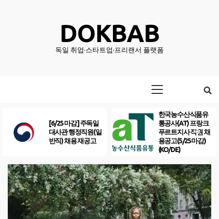
Skip
to
DOKBAB
content
독일 취업·스타트업·프리랜서 플랫폼
Primary
Menu
한국농수산식품유
[6/25 마감] 주독일
통공사(AT) 프랑크
대사관 행정직원(일
푸르트지사 직원 채
반직) 채용 재공고
용공고(5/25마감)
(KO/DE)