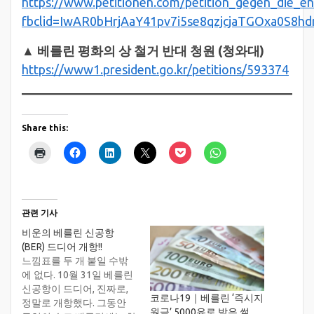
https://www.petitionen.com/petition_gegen_die_en
fbclid=IwAR0bHrjAaY41pv7i5se8qzjcjaTGOxa0S8
▲ 베를린 평화의 상 철거 반대 청원 (청와대)
https://www1.president.go.kr/petitions/593374
Share this:
관련 기사
비운의 베를린 신공항
(BER) 드디어 개항!!
느낌표를 두 개 붙일 수밖
에 없다. 10월 31일 베를린
신공항이 드디어, 진짜로,
코로나19｜베를린 ‘즉시지
정말로 개항했다. 그동안
원금’ 5000유로 받은 썰