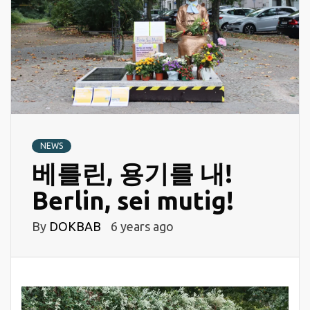
NEWS
베를린, 용기를 내!
Berlin, sei mutig!
By
DOKBAB
6 years ago