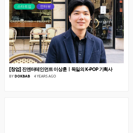
스타트업
인터뷰
[창업] 진엔터테인먼트 이상훈ㅣ독일의 K-POP 기획사
BY
DOKBAB
4 YEARS AGO