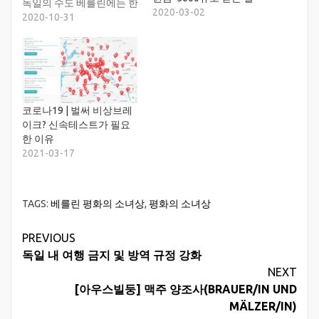
독일의 수도 베를린에는 한
2020-03-02
국의 고속버스터미널만도
2020-10-31
못한 수준의 작은 공항 두
개가 운영되고 있었다. 테
겔(TXL)과 쉐네펠트공항
(SXF). 물론 한국에서 베를
린을 오가는 직항도 없었
다. 14년 간의 긴 여정. 베를
코로나19 | 벌써 비상브레
린 신공항에는 대체 무슨
이크? 신속테스트가 필요
일이 있었던 걸까. 베를린
한 이유
신공항 개항을…
2021-03-17
TAGS:
베를린 평화의 소녀상
,
평화의 소녀상
Continue
PREVIOUS
독일 내 여행 금지 및 방역 규정 강화
Reading
NEXT
[아우스빌둥] 맥주 양조사(BRAUER/IN UND
MÄLZER/IN)