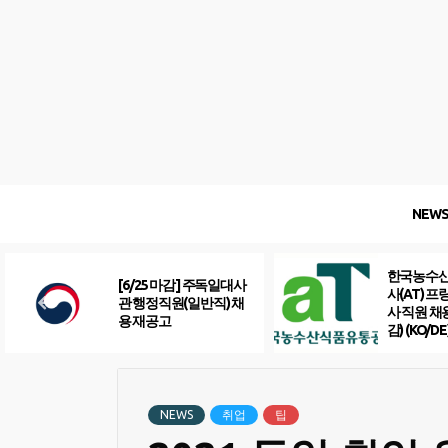
Skip
to
content
NEW
한국농수
[6/25 마감] 주독일대사
사(AT) 
관 행정직원(일반직) 채
사 직원 채
용 재공고
감) (KO/DE
NEWS
취업
팁