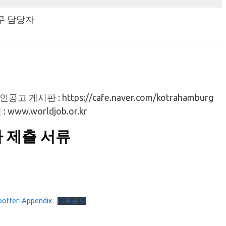
무 담당자
판 : https://cafe.naver.com/kotrahamburg
ww.worldjob.or.kr
 제출 서류
fer-Appendix
다운로드