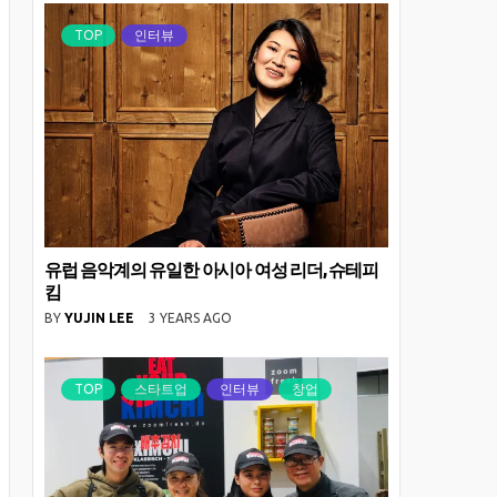
TOP
인터뷰
유럽 음악계의 유일한 아시아 여성 리더, 슈테피
킴
BY
YUJIN LEE
3 YEARS AGO
TOP
스타트업
인터뷰
창업