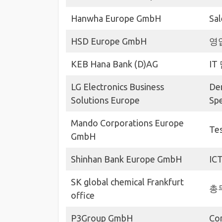
Hanwha Europe GmbH
Sal
HSD Europe GmbH
영
KEB Hana Bank (D)AG
IT
LG Electronics Business
De
Solutions Europe
Spe
Mando Corporations Europe
Te
GmbH
Shinhan Bank Europe GmbH
IC
SK global chemical Frankfurt
총
office
P3Group GmbH
Co