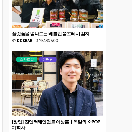
플랫폼을 넘나드는 베를린 쭘프레시 김치
BY
DOKBAB
3 YEARS AGO
스타트업
인터뷰
[창업] 진엔터테인먼트 이상훈ㅣ독일의 K-POP
기획사