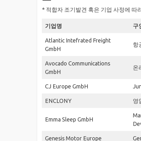
* 적합자 조기발견 혹은 기업 사정에 따
기업명
구
Atlantic Intefrated Freight
항공
GmbH
Avocado Communications
온라
GmbH
CJ Europe GmbH
Jun
ENCLONY
영
Mar
Emma Sleep GmbH
De
Genesis Motor Europe
Gen