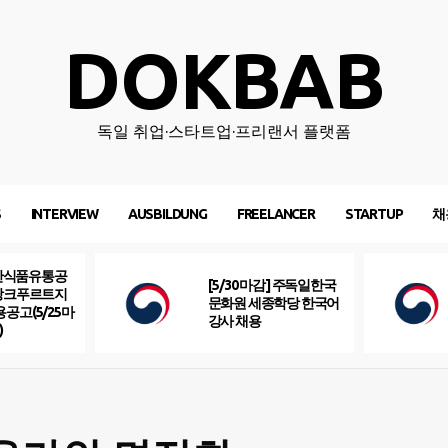
DOKBAB
독일 취업·스타트업·프리랜서 플랫폼
S
INTERVIEW
AUSBILDUNG
FREELANCER
STARTUP
채
산식품유통공
[5/30 마감] 주독일한국
프랑크푸르트지
문화원 세종학당 한국어
용공고(5/25마
강사 채용
)