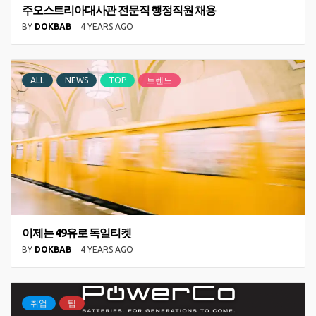
주오스트리아대사관 전문직 행정직원 채용
BY
DOKBAB
4 YEARS AGO
ALL
NEWS
TOP
트렌드
이제는 49유로 독일티켓
BY
DOKBAB
4 YEARS AGO
취업
팁