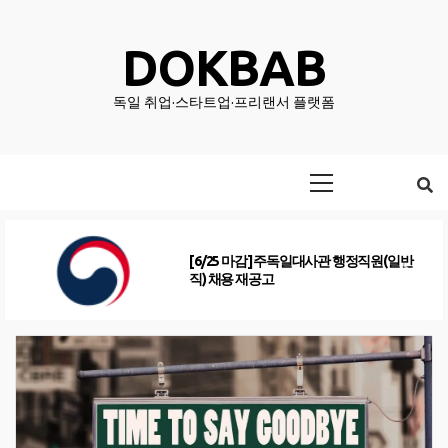
Skip
to
DOKBAB
content
독일 취업·스타트업·프리랜서 플랫폼
Primary
Menu
[6/25 마감] 주독일대사관 행정직원(일반
직) 채용 재공고