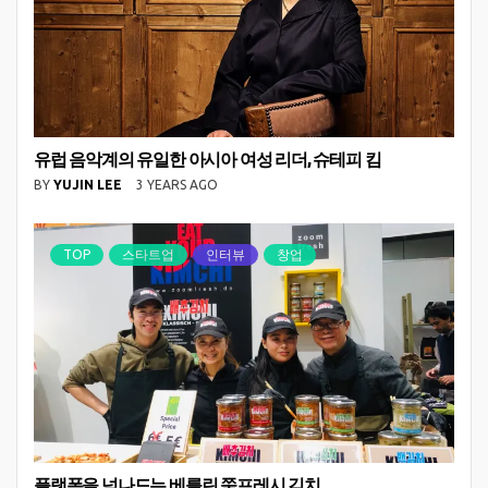
유럽 음악계의 유일한 아시아 여성 리더, 슈테피 킴
BY
YUJIN LEE
3 YEARS AGO
TOP
스타트업
인터뷰
창업
플랫폼을 넘나드는 베를린 쭘프레시 김치