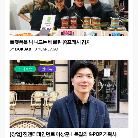
플랫폼을 넘나드는 베를린 쭘프레시 김치
BY
DOKBAB
3 YEARS AGO
스타트업
인터뷰
[창업] 진엔터테인먼트 이상훈ㅣ독일의 K-POP 기획사