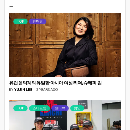
ㅡ
TOP
인터뷰
유럽 음악계의 유일한 아시아 여성 리더, 슈테피 킴
BY
YUJIN LEE
3 YEARS AGO
TOP
스타트업
인터뷰
창업