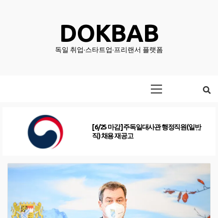
Skip
to
DOKBAB
content
독일 취업·스타트업·프리랜서 플랫폼
Primary
Menu
한국농수산식품유통공사(AT) 프랑크푸르
트지사 직원 채용공고(5/25마감) (KO/DE)