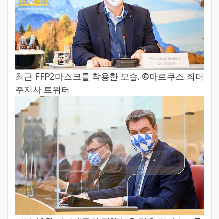
최근 FFP2마스크를 착용한 모습. ©마르쿠스 죄더
주지사 트위터