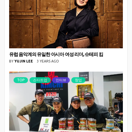
유럽 음악계의 유일한 아시아 여성 리더, 슈테피 킴
BY
YUJIN LEE
3 YEARS AGO
TOP
스타트업
인터뷰
창업