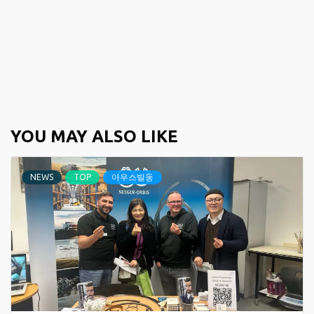
YOU MAY ALSO LIKE
NEWS
TOP
아우스빌둥