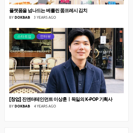
플랫폼을 넘나드는 베를린 쭘프레시 김치
BY
DOKBAB
3 YEARS AGO
스타트업
인터뷰
[창업] 진엔터테인먼트 이상훈ㅣ독일의 K-POP 기획사
BY
DOKBAB
4 YEARS AGO