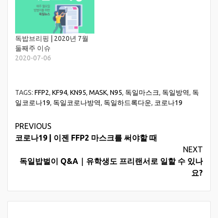
독밥브리핑 | 2020년 7월
둘째주 이슈
2020-07-06
TAGS:
FFP2
,
KF94
,
KN95
,
MASK
,
N95
,
독일마스크
,
독일방역
,
독
일코로나19
,
독일코로나방역
,
독일하드록다운
,
코로나19
Continue
PREVIOUS
코로나19 | 이젠 FFP2 마스크를 써야할 때
Reading
NEXT
독일밥벌이 Q&A｜유학생도 프리랜서로 일할 수 있나
요?